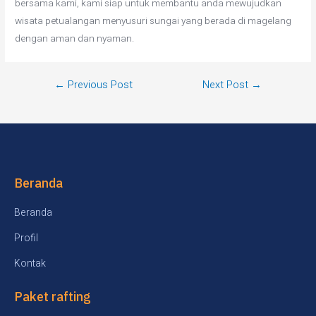
bersama kami, kami siap untuk membantu anda mewujudkan
wisata petualangan menyusuri sungai yang berada di magelang
dengan aman dan nyaman.
←
Previous Post
Next Post
→
Beranda
Beranda
Profil
Kontak
Paket rafting