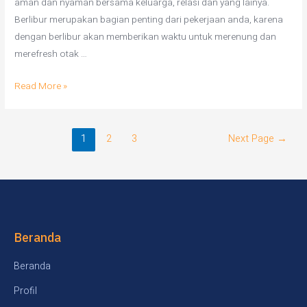
aman dan nyaman bersama keluarga, relasi dan yang lainya.
Berlibur merupakan bagian penting dari pekerjaan anda, karena
dengan berlibur akan memberikan waktu untuk merenung dan
merefresh otak …
Read More »
1
2
3
Next Page
→
Beranda
Beranda
Profil